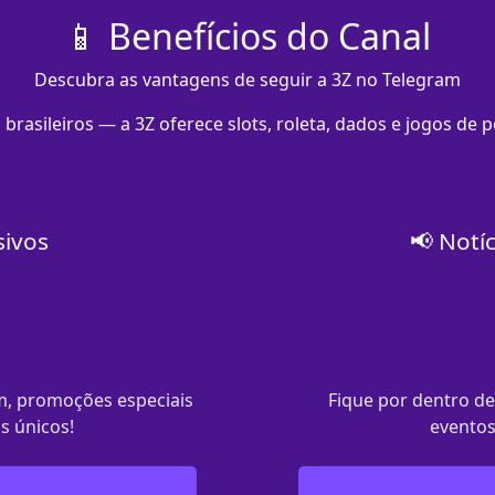
📱 Benefícios do Canal
Descubra as vantagens de seguir a 3Z no Telegram
s brasileiros — a 3Z oferece slots, roleta, dados e jogos de
sivos
📢 Notí
m, promoções especiais
Fique por dentro d
s únicos!
eventos