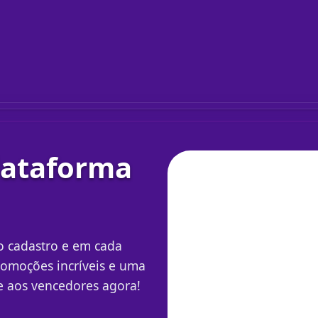
lataforma
o cadastro e em cada
romoções incríveis e uma
se aos vencedores agora!