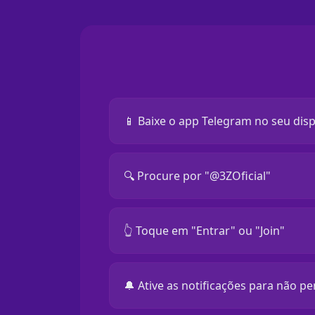
📱 Baixe o app Telegram no seu disp
🔍 Procure por "@3ZOficial"
👆 Toque em "Entrar" ou "Join"
🔔 Ative as notificações para não p