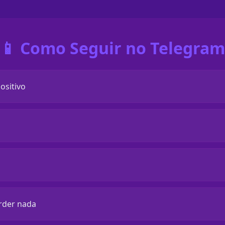
📱 Como Seguir no Telegram
ositivo
erder nada