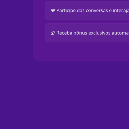
💬 Participe das conversas e interaj
🎁 Receba bônus exclusivos autom