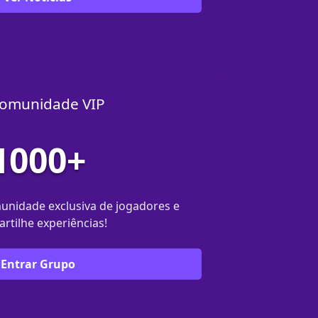
Comunidade VIP
1000+
unidade exclusiva de jogadores e
rtilhe experiências!
Entrar Grupo