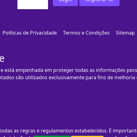
Políticas de Privacidade
Termos e Condições
Sitemap
de
os e está empenhada em proteger todas as informações pes
tados são utilizados exclusivamente para fins de melhoria
odas as regras e regulamentos estabelecidos. É important