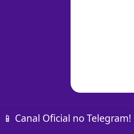
📱 Canal Oficial no Telegram!