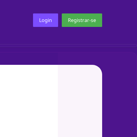
Login
Registrar-se