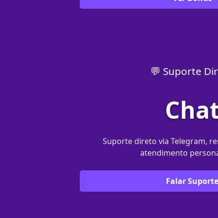
💬 Suporte Di
Cha
Suporte direto via Telegram, r
atendimento persona
Falar Suport