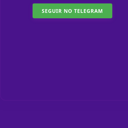
SEGUIR NO TELEGRAM