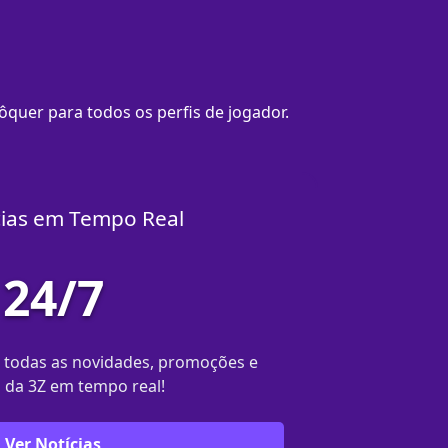
 pôquer para todos os perfis de jogador.
cias em Tempo Real
24/7
e todas as novidades, promoções e
 da 3Z em tempo real!
Ver Notícias