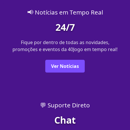
📢 Notícias em Tempo Real
24/7
Fique por dentro de todas as novidades,
promoções e eventos da 40Jogo em tempo real!
Ver Notícias
💬 Suporte Direto
Chat