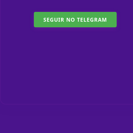
SEGUIR NO TELEGRAM