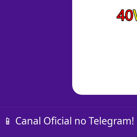
📱 Canal Oficial no Telegram!