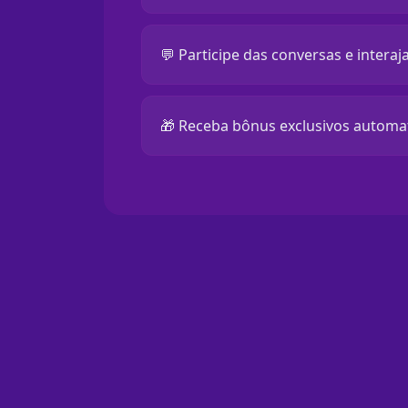
💬 Participe das conversas e interaj
🎁 Receba bônus exclusivos autom