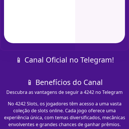
📱 Canal Oficial no Telegram!
📱 Benefícios do Canal
Descubra as vantagens de seguir a 4242 no Telegram
No 4242 Slots, os jogadores têm acesso a uma vasta
coleção de slots online. Cada jogo oferece uma
experiência única, com temas diversificados, mecânicas
envolventes e grandes chances de ganhar prêmios.