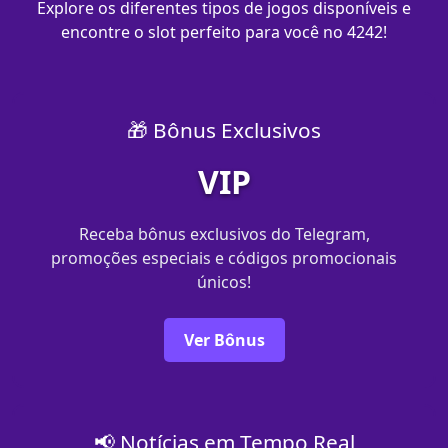
Explore os diferentes tipos de jogos disponíveis e
encontre o slot perfeito para você no 4242!
🎁 Bônus Exclusivos
VIP
Receba bônus exclusivos do Telegram,
promoções especiais e códigos promocionais
únicos!
Ver Bônus
📢 Notícias em Tempo Real