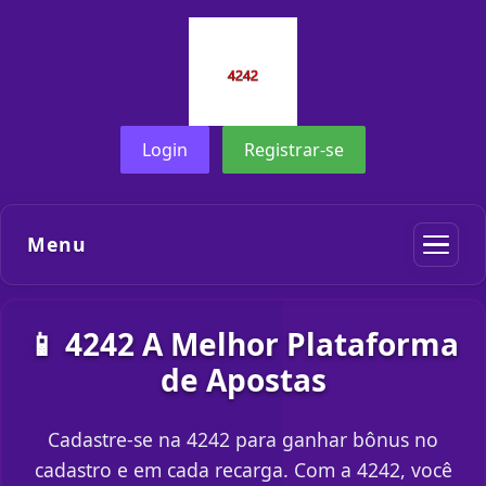
Login
Registrar-se
Menu
📱 4242 A Melhor Plataforma
de Apostas
Cadastre-se na 4242 para ganhar bônus no
cadastro e em cada recarga. Com a 4242, você