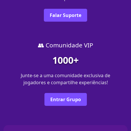
Falar Suporte
👥 Comunidade VIP
1000+
Junte-se a uma comunidade exclusiva de
jogadores e compartilhe experiências!
Entrar Grupo