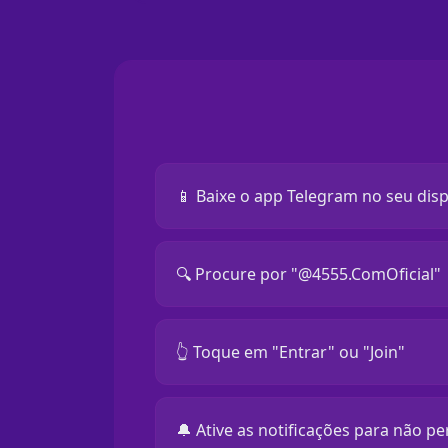
📱 Baixe o app Telegram no seu disp
🔍 Procure por "@4555.ComOficial"
👆 Toque em "Entrar" ou "Join"
🔔 Ative as notificações para não p