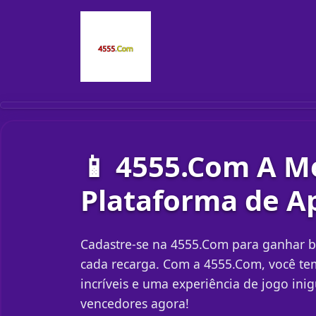
📱 4555.Com A M
Plataforma de A
Cadastre-se na 4555.Com para ganhar 
cada recarga. Com a 4555.Com, você t
incríveis e uma experiência de jogo inig
vencedores agora!