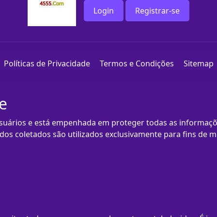
Login
Registrar-se
Políticas de Privacidade
Termos e Condições
Sitemap
de
usuários e está empenhada em proteger todas as informaçõ
os coletados são utilizados exclusivamente para fins de m