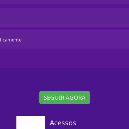
a
aticamente
SEGUIR AGORA
Acessos