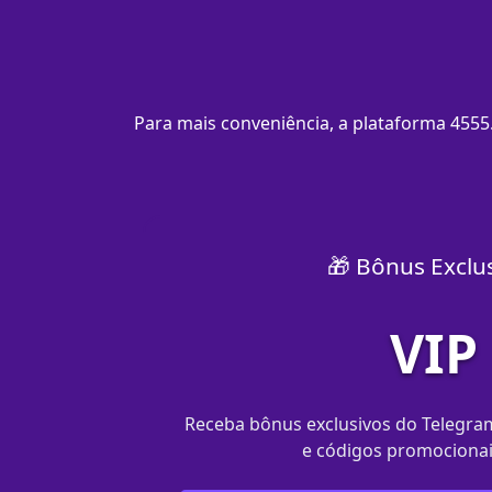
Para mais conveniência, a plataforma 455
🎁 Bônus Exclu
VIP
Receba bônus exclusivos do Telegra
e códigos promocionai