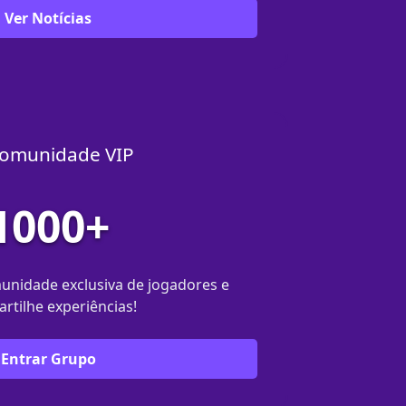
Ver Notícias
Comunidade VIP
1000+
unidade exclusiva de jogadores e
rtilhe experiências!
Entrar Grupo