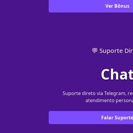
Ver Bônus
💬 Suporte Di
Cha
Suporte direto via Telegram, r
atendimento persona
Falar Suport