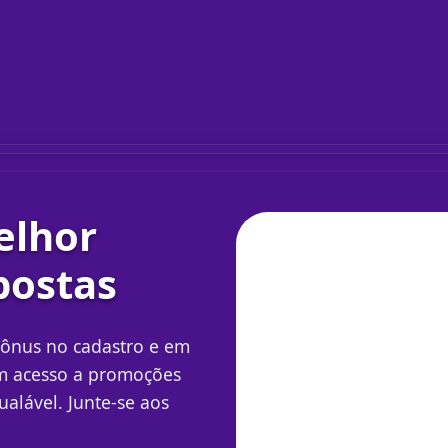
elhor
postas
bônus no cadastro e em
em acesso a promoções
ualável. Junte-se aos