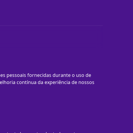
es pessoais fornecidas durante o uso de
elhoria contínua da experiência de nossos