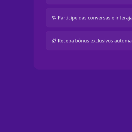
💬 Participe das conversas e interaj
🎁 Receba bônus exclusivos autom