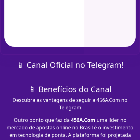
📱 Canal Oficial no Telegram!
📱 Benefícios do Canal
Descubra as vantagens de seguir a 456A.Com no
Telegram
Outro ponto que faz da
456A.Com
uma líder no
mercado de apostas online no Brasil é o investimento
em tecnologia de ponta. A plataforma foi projetada