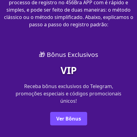
processo de registro no 456Bra APP com​ é rápido e
simples, e pode ser feito de duas maneiras: o método
clássico ou o método simplificado. Abaixo, explicamos o
passo a passo do registro padrão:
🎁 Bônus Exclusivos
VIP
Receba bônus exclusivos do Telegram,
promoções especiais e códigos promocionais
únicos!
Ver Bônus