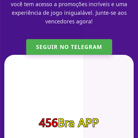
você tem acesso a promoções incríveis e uma
experiência de jogo inigualável. Junte-se aos
vencedores agora!
SEGUIR NO TELEGRAM