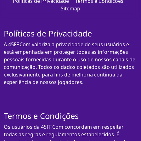
Políticas de Privacidade
Termos e Condições
Sitemap
Políticas de Privacidade
A 45FF.Com valoriza a privacidade de seus usuários e
está empenhada em proteger todas as informações
pessoais fornecidas durante o uso de nossos canais de
comunicação. Todos os dados coletados são utilizados
exclusivamente para fins de melhoria contínua da
experiência de nossos jogadores.
Termos e Condições
Os usuários da 45FF.Com concordam em respeitar
todas as regras e regulamentos estabelecidos. É