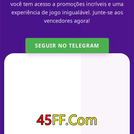
você tem acesso a promoções incríveis e uma
experiência de jogo inigualável. Junte-se aos
vencedores agora!
SEGUIR NO TELEGRAM