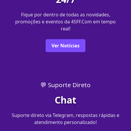
Fique por dentro de todas as novidades,
promoções e eventos da 45FF.Com em tempo
real!
Ver Notícias
💬 Suporte Direto
Chat
Suporte direto via Telegram, respostas rápidas e
atendimento personalizado!