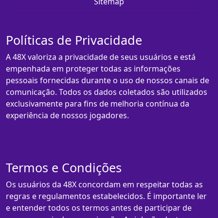
Sitemap
Políticas de Privacidade
A 48X valoriza a privacidade de seus usuários e está
empenhada em proteger todas as informações
pessoais fornecidas durante o uso de nossos canais de
comunicação. Todos os dados coletados são utilizados
exclusivamente para fins de melhoria contínua da
experiência de nossos jogadores.
Termos e Condições
Os usuários da 48X concordam em respeitar todas as
regras e regulamentos estabelecidos. É importante ler
e entender todos os termos antes de participar de