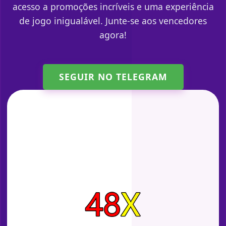
acesso a promoções incríveis e uma experiência
de jogo inigualável. Junte-se aos vencedores
agora!
SEGUIR NO TELEGRAM