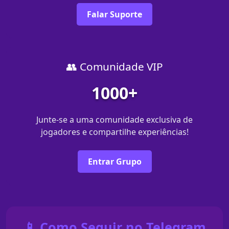
Falar Suporte
👥 Comunidade VIP
1000+
Junte-se a uma comunidade exclusiva de
jogadores e compartilhe experiências!
Entrar Grupo
📱 Como Seguir no Telegram