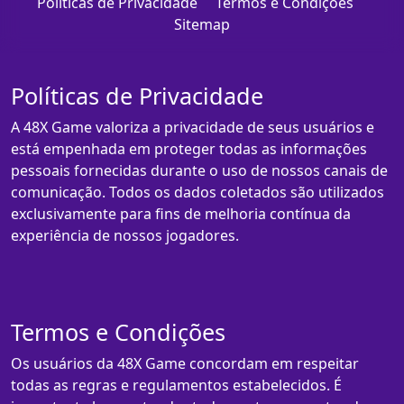
Políticas de Privacidade
Termos e Condições
Sitemap
Políticas de Privacidade
A 48X Game valoriza a privacidade de seus usuários e
está empenhada em proteger todas as informações
pessoais fornecidas durante o uso de nossos canais de
comunicação. Todos os dados coletados são utilizados
exclusivamente para fins de melhoria contínua da
experiência de nossos jogadores.
Termos e Condições
Os usuários da 48X Game concordam em respeitar
todas as regras e regulamentos estabelecidos. É