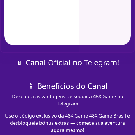
📱 Canal Oficial no Telegram!
📱 Benefícios do Canal
Descubra as vantagens de seguir a 48X Game no
Telegram
Use o código exclusivo da 48X Game 48X Game Brasil e
desbloqueie bônus extras — comece sua aventura
agora mesmo!