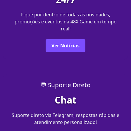
Fique por dentro de todas as novidades,
promoções e eventos da 48X Game em tempo
real!
Ver Notícias
💬 Suporte Direto
Chat
Suporte direto via Telegram, respostas rápidas e
atendimento personalizado!