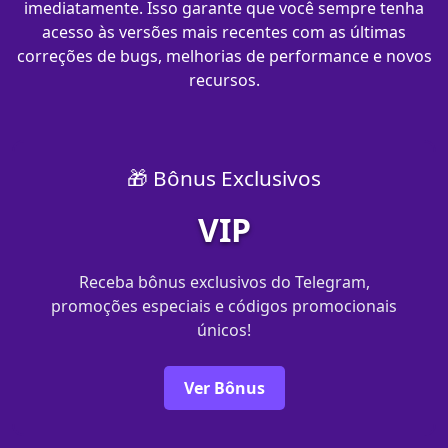
imediatamente. Isso garante que você sempre tenha
acesso às versões mais recentes com as últimas
correções de bugs, melhorias de performance e novos
recursos.
🎁 Bônus Exclusivos
VIP
Receba bônus exclusivos do Telegram,
promoções especiais e códigos promocionais
únicos!
Ver Bônus