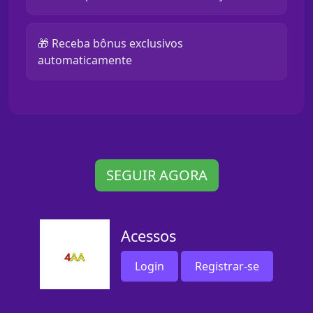
🎁 Receba bônus exclusivos
automaticamente
SEGUIR AGORA
Acessos
Login
Registrar-se