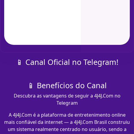
📱 Canal Oficial no Telegram!
📱 Benefícios do Canal
Descubra as vantagens de seguir a 4J4J.Com no
Telegram
A 4J4J.Com é a plataforma de entretenimento online
mais confiável da internet — a 4J4J.Com Brasil construiu
um sistema realmente centrado no usuário, sendo a