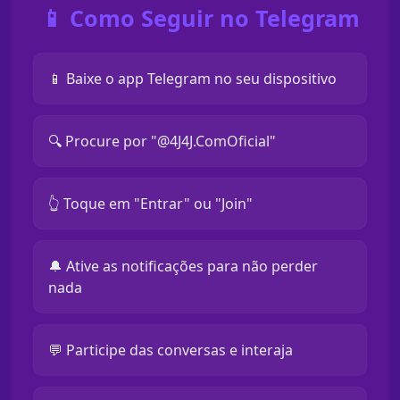
📱 Como Seguir no Telegram
📱 Baixe o app Telegram no seu dispositivo
🔍 Procure por "@4J4J.ComOficial"
👆 Toque em "Entrar" ou "Join"
🔔 Ative as notificações para não perder
nada
💬 Participe das conversas e interaja