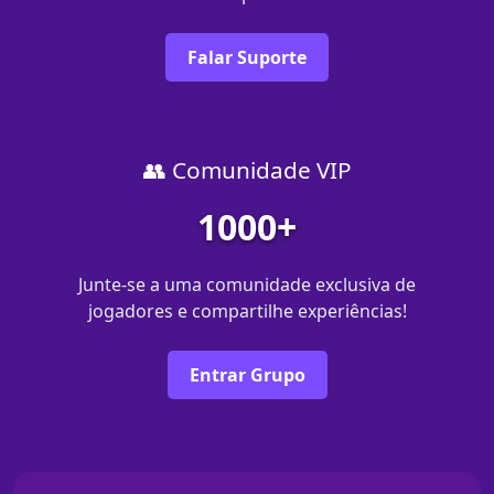
Falar Suporte
👥 Comunidade VIP
1000+
Junte-se a uma comunidade exclusiva de
jogadores e compartilhe experiências!
Entrar Grupo