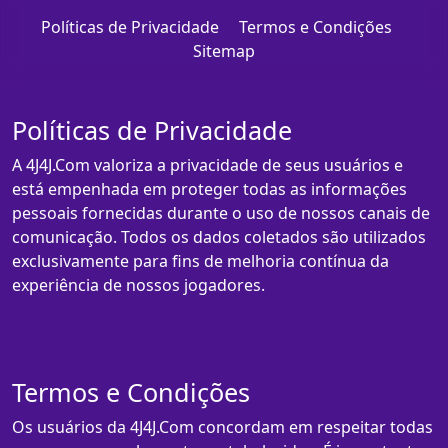
Políticas de Privacidade
Termos e Condições
Sitemap
Políticas de Privacidade
A 4J4J.Com valoriza a privacidade de seus usuários e
está empenhada em proteger todas as informações
pessoais fornecidas durante o uso de nossos canais de
comunicação. Todos os dados coletados são utilizados
exclusivamente para fins de melhoria contínua da
experiência de nossos jogadores.
Termos e Condições
Os usuários da 4J4J.Com concordam em respeitar todas