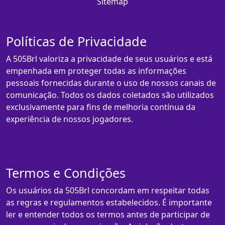
Sitemap
Políticas de Privacidade
A 505Brl valoriza a privacidade de seus usuários e está
empenhada em proteger todas as informações
pessoais fornecidas durante o uso de nossos canais de
comunicação. Todos os dados coletados são utilizados
exclusivamente para fins de melhoria contínua da
experiência de nossos jogadores.
Termos e Condições
Os usuários da 505Brl concordam em respeitar todas
as regras e regulamentos estabelecidos. É importante
ler e entender todos os termos antes de participar de