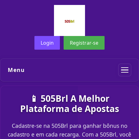
Login
Registrar-se
Menu
📱 505Brl A Melhor
Plataforma de Apostas
Cadastre-se na 505Brl para ganhar bônus no
cadastro e em cada recarga. Com a 505Brl, você