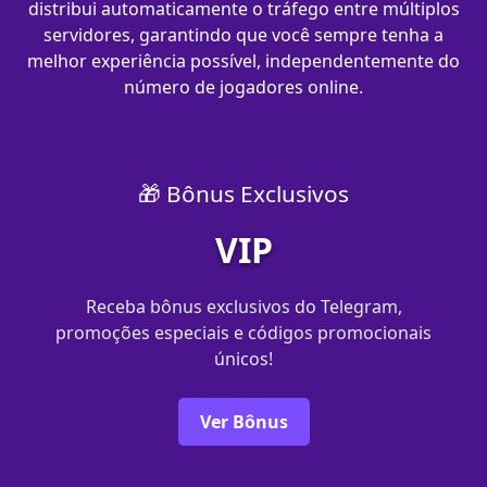
distribui automaticamente o tráfego entre múltiplos
servidores, garantindo que você sempre tenha a
melhor experiência possível, independentemente do
número de jogadores online.
🎁 Bônus Exclusivos
VIP
Receba bônus exclusivos do Telegram,
promoções especiais e códigos promocionais
únicos!
Ver Bônus