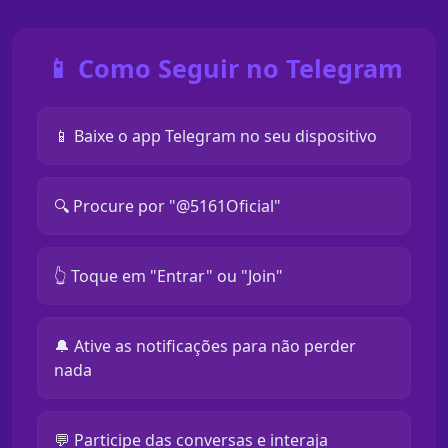
📱 Como Seguir no Telegram
📱 Baixe o app Telegram no seu dispositivo
🔍 Procure por "@5161Oficial"
👆 Toque em "Entrar" ou "Join"
🔔 Ative as notificações para não perder
nada
💬 Participe das conversas e interaja