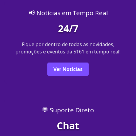
📢 Notícias em Tempo Real
24/7
Fique por dentro de todas as novidades,
promoções e eventos da 5161 em tempo real!
Ver Notícias
💬 Suporte Direto
Chat