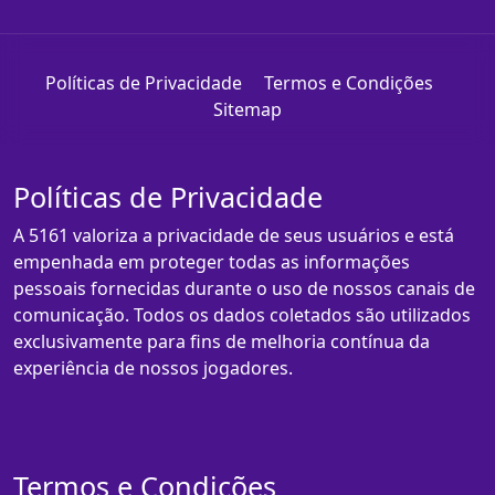
Políticas de Privacidade
Termos e Condições
Sitemap
Políticas de Privacidade
A 5161 valoriza a privacidade de seus usuários e está
empenhada em proteger todas as informações
pessoais fornecidas durante o uso de nossos canais de
comunicação. Todos os dados coletados são utilizados
exclusivamente para fins de melhoria contínua da
experiência de nossos jogadores.
Termos e Condições