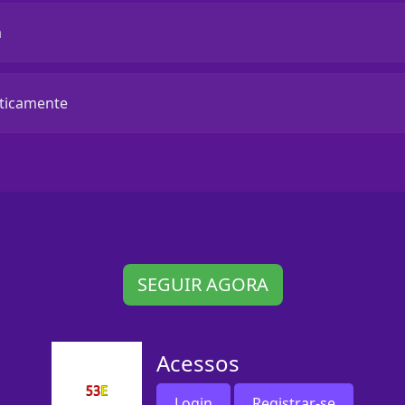
a
aticamente
SEGUIR AGORA
Acessos
Login
Registrar-se