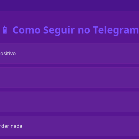
📱 Como Seguir no Telegram
ositivo
erder nada