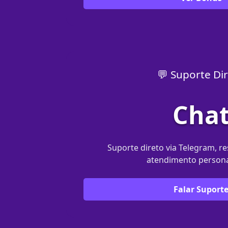
💬 Suporte Di
Cha
Suporte direto via Telegram, r
atendimento persona
Falar Suport