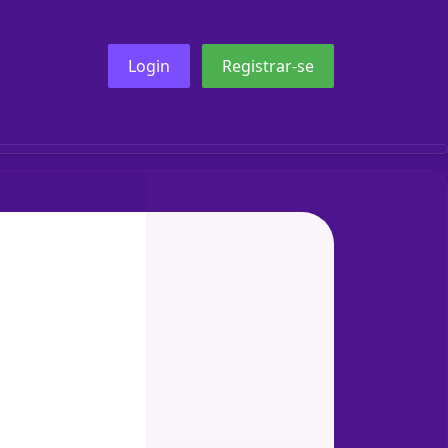
Login
Registrar-se