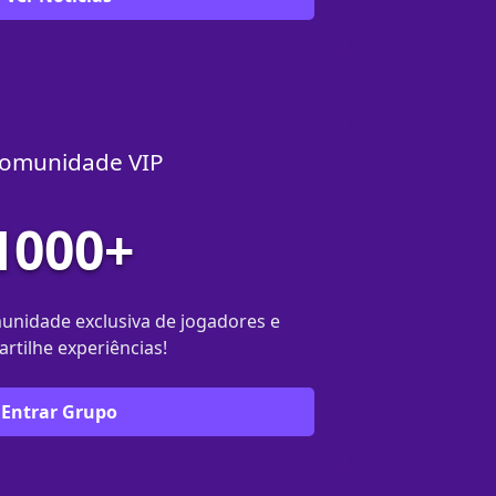
Comunidade VIP
1000+
unidade exclusiva de jogadores e
rtilhe experiências!
Entrar Grupo