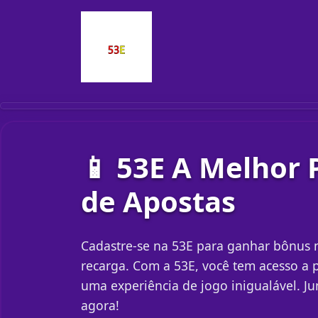
📱 53E A Melhor 
de Apostas
Cadastre-se na 53E para ganhar bônus 
recarga. Com a 53E, você tem acesso a 
uma experiência de jogo inigualável. J
agora!