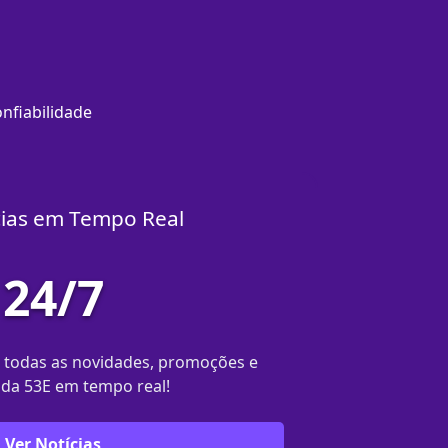
nfiabilidade
cias em Tempo Real
24/7
e todas as novidades, promoções e
 da 53E em tempo real!
Ver Notícias