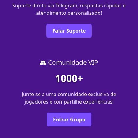
Suporte direto via Telegram, respostas rápidas e
atendimento personalizado!
Falar Suporte
👥 Comunidade VIP
1000+
Junte-se a uma comunidade exclusiva de
jogadores e compartilhe experiências!
Entrar Grupo