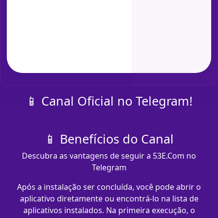
📱 Canal Oficial no Telegram!
📱 Benefícios do Canal
Descubra as vantagens de seguir a 53E.Com no
Telegram
Após a instalação ser concluída, você pode abrir o
aplicativo diretamente ou encontrá-lo na lista de
aplicativos instalados. Na primeira execução, o