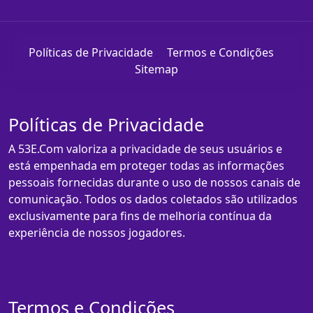
Políticas de Privacidade
Termos e Condições
Sitemap
Políticas de Privacidade
A 53E.Com valoriza a privacidade de seus usuários e
está empenhada em proteger todas as informações
pessoais fornecidas durante o uso de nossos canais de
comunicação. Todos os dados coletados são utilizados
exclusivamente para fins de melhoria contínua da
experiência de nossos jogadores.
Termos e Condições