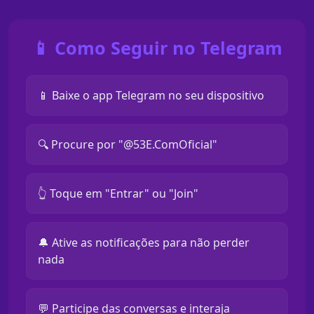
📱 Como Seguir no Telegram
📱 Baixe o app Telegram no seu dispositivo
🔍 Procure por "@53E.ComOficial"
👆 Toque em "Entrar" ou "Join"
🔔 Ative as notificações para não perder
nada
💬 Participe das conversas e interaja