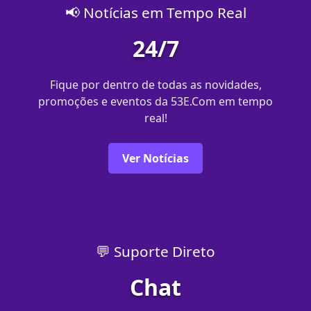
📢 Notícias em Tempo Real
24/7
Fique por dentro de todas as novidades,
promoções e eventos da 53E.Com em tempo
real!
Ver Notícias
💬 Suporte Direto
Chat