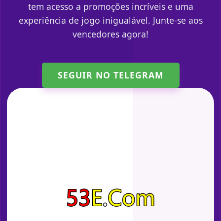
tem acesso a promoções incríveis e uma
experiência de jogo inigualável. Junte-se aos
vencedores agora!
SEGUIR NO TELEGRAM