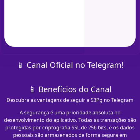
📱 Canal Oficial no Telegram!
📱 Benefícios do Canal
Descubra as vantagens de seguir a 53Pg no Telegram
A segurança é uma prioridade absoluta no
desenvolvimento do aplicativo. Todas as transações são
protegidas por criptografia SSL de 256 bits, e os dados
pessoais são armazenados de forma segura em