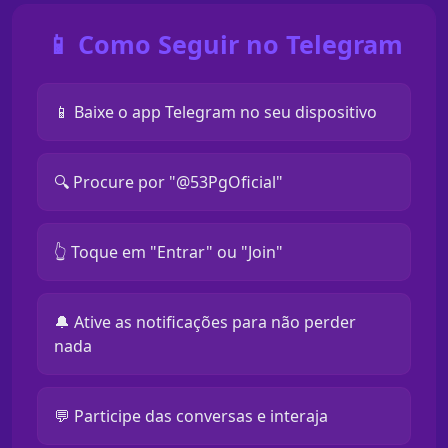
📱 Como Seguir no Telegram
📱 Baixe o app Telegram no seu dispositivo
🔍 Procure por "@53PgOficial"
👆 Toque em "Entrar" ou "Join"
🔔 Ative as notificações para não perder
nada
💬 Participe das conversas e interaja