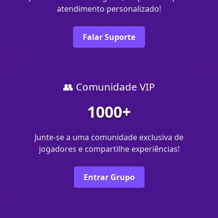
atendimento personalizado!
Falar Suporte
👥 Comunidade VIP
1000+
Junte-se a uma comunidade exclusiva de
jogadores e compartilhe experiências!
Entrar Grupo