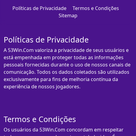
Políticas de Privacidade
Termos e Condições
Sitemap
Políticas de Privacidade
A 53Win.Com valoriza a privacidade de seus usuários e
está empenhada em proteger todas as informações
pessoais fornecidas durante o uso de nossos canais de
comunicação. Todos os dados coletados são utilizados
exclusivamente para fins de melhoria contínua da
experiência de nossos jogadores.
Termos e Condições
Os usuários da 53Win.Com concordam em respeitar