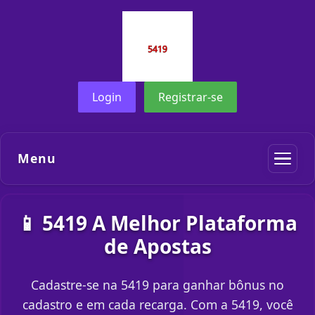
Login
Registrar-se
Menu
📱 5419 A Melhor Plataforma
de Apostas
Cadastre-se na 5419 para ganhar bônus no
cadastro e em cada recarga. Com a 5419, você