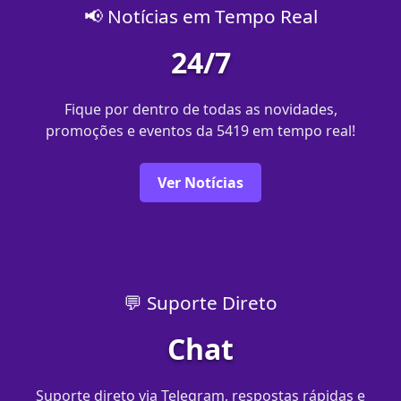
📢 Notícias em Tempo Real
24/7
Fique por dentro de todas as novidades,
promoções e eventos da 5419 em tempo real!
Ver Notícias
💬 Suporte Direto
Chat
Suporte direto via Telegram, respostas rápidas e