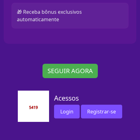
🎁 Receba bônus exclusivos
automaticamente
SEGUIR AGORA
Acessos
Login
Registrar-se