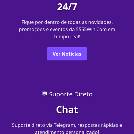
24/7
Fique por dentro de todas as novidades,
promoções e eventos da 5555Win.Com em
tempo real!
Ver Notícias
💬 Suporte Direto
Chat
Suporte direto via Telegram, respostas rápidas e
atendimento personalizado!