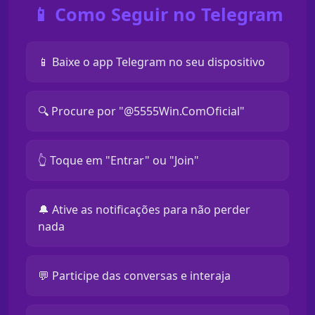
📱 Como Seguir no Telegram
📱 Baixe o app Telegram no seu dispositivo
🔍 Procure por "@5555Win.ComOficial"
👆 Toque em "Entrar" ou "Join"
🔔 Ative as notificações para não perder
nada
💬 Participe das conversas e interaja