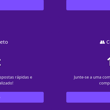
reto
👥 
t
espostas rápidas e
Junte-se a uma com
lizado!
compa
e