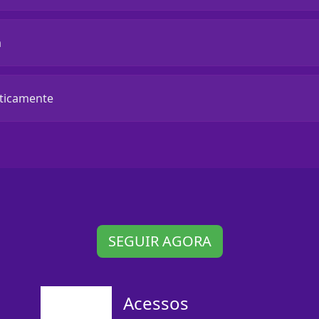
a
aticamente
SEGUIR AGORA
Acessos