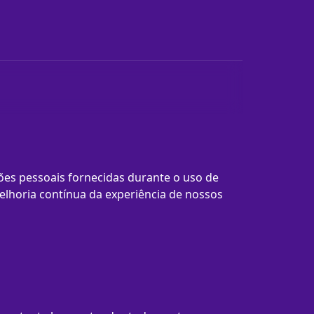
ões pessoais fornecidas durante o uso de
elhoria contínua da experiência de nossos