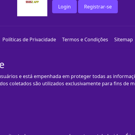
Login
Registrar-se
Políticas de Privacidade
Termos e Condições
Sitemap
de
 usuários e está empenhada em proteger todas as informaç
os coletados são utilizados exclusivamente para fins de m