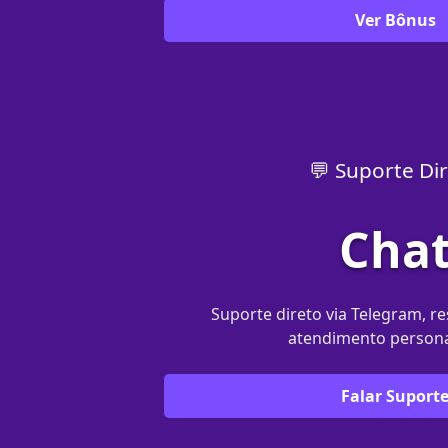
Ver Bônus
💬 Suporte Di
Cha
Suporte direto via Telegram, r
atendimento persona
Falar Suport