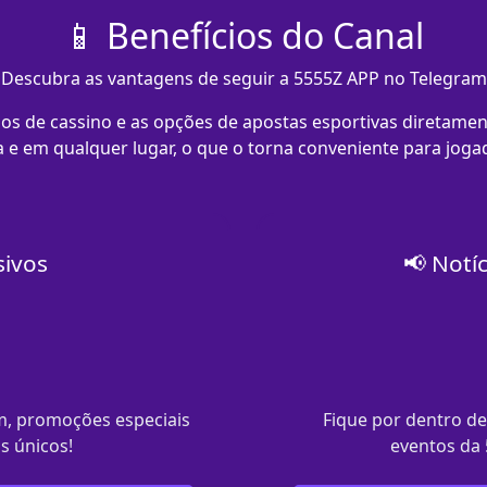
📱 Benefícios do Canal
Descubra as vantagens de seguir a 5555Z APP no Telegram
ogos de cassino e as opções de apostas esportivas diretame
a e em qualquer lugar, o que o torna conveniente para jo
sivos
📢 Notí
m, promoções especiais
Fique por dentro d
s únicos!
eventos da