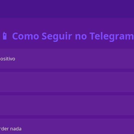
📱 Como Seguir no Telegram
ositivo
erder nada