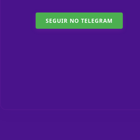
SEGUIR NO TELEGRAM