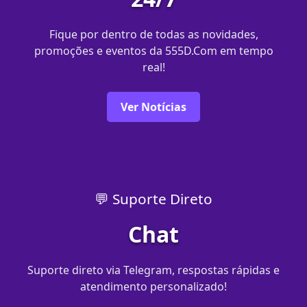
Fique por dentro de todas as novidades,
promoções e eventos da 555D.Com em tempo
real!
Ver Notícias
💬 Suporte Direto
Chat
Suporte direto via Telegram, respostas rápidas e
atendimento personalizado!