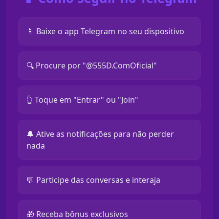
📱 Baixe o app Telegram no seu dispositivo
🔍 Procure por "@555D.ComOficial"
👆 Toque em "Entrar" ou "Join"
🔔 Ative as notificações para não perder
nada
💬 Participe das conversas e interaja
🎁 Receba bônus exclusivos