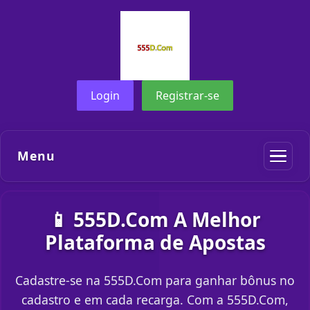
Login
Registrar-se
Menu
📱 555D.Com A Melhor
Plataforma de Apostas
Cadastre-se na 555D.Com para ganhar bônus no
cadastro e em cada recarga. Com a 555D.Com,