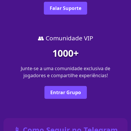
Falar Suporte
👥 Comunidade VIP
1000+
Junte-se a uma comunidade exclusiva de
jogadores e compartilhe experiências!
Entrar Grupo
📱 Como Seguir no Telegram