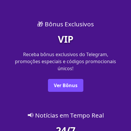
🎁 Bônus Exclusivos
VIP
Receba bônus exclusivos do Telegram,
promoções especiais e códigos promocionais
únicos!
Ver Bônus
📢 Notícias em Tempo Real
24/7