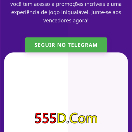
você tem acesso a promoções incríveis e uma
experiência de jogo inigualável. Junte-se aos
vencedores agora!
SEGUIR NO TELEGRAM