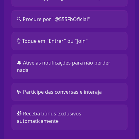
🔍 Procure por "@555FbOficial"
👆 Toque em "Entrar" ou "Join"
🔔 Ative as notificações para não perder
nada
💬 Participe das conversas e interaja
🎁 Receba bônus exclusivos
automaticamente