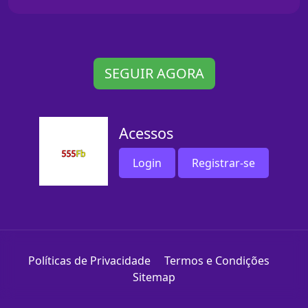
SEGUIR AGORA
Acessos
Login
Registrar-se
Políticas de Privacidade
Termos e Condições
Sitemap