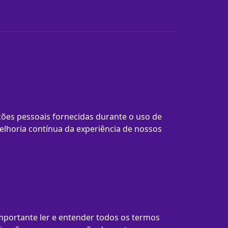
ões pessoais fornecidas durante o uso de
elhoria contínua da experiência de nossos
mportante ler e entender todos os termos