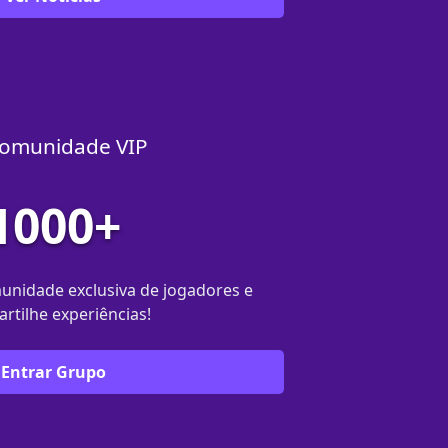
Comunidade VIP
1000+
unidade exclusiva de jogadores e
rtilhe experiências!
Entrar Grupo