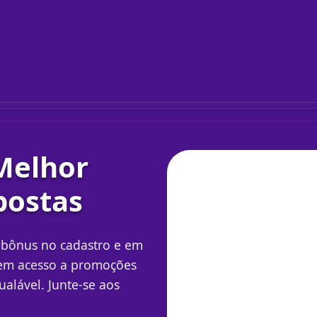
Melhor
postas
 bônus no cadastro e em
tem acesso a promoções
ualável. Junte-se aos