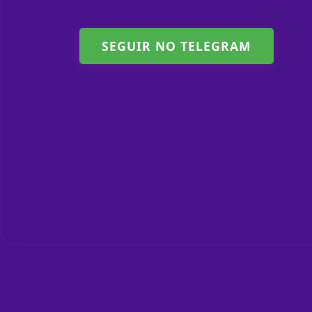
SEGUIR NO TELEGRAM