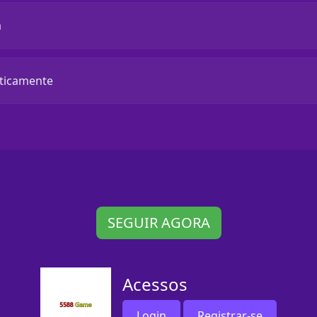
a
aticamente
SEGUIR AGORA
Acessos
Login
Registrar-se