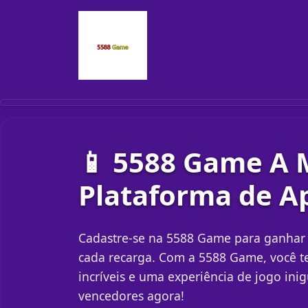
📱 5588 Game A 
Plataforma de A
Cadastre-se na 5588 Game para ganhar
cada recarga. Com a 5588 Game, você 
incríveis e uma experiência de jogo inig
vencedores agora!