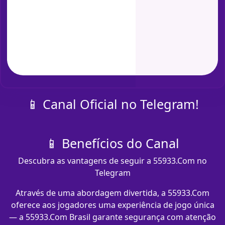
📱 Canal Oficial no Telegram!
📱 Benefícios do Canal
Descubra as vantagens de seguir a 55933.Com no
Telegram
Através de uma abordagem divertida, a 55933.Com
oferece aos jogadores uma experiência de jogo única
— a 55933.Com Brasil garante segurança com atenção