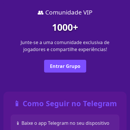
👥 Comunidade VIP
1000+
Junte-se a uma comunidade exclusiva de
jogadores e compartilhe experiências!
Entrar Grupo
📱 Como Seguir no Telegram
📱 Baixe o app Telegram no seu dispositivo