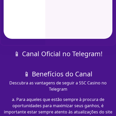
📱 Canal Oficial no Telegram!
📱 Benefícios do Canal
Descubra as vantagens de seguir a 55C Casino no
Telegram
a. Para aqueles que estão sempre à procura de
oportunidades para maximizar seus ganhos, é
importante estar sempre atento às atualizações do site