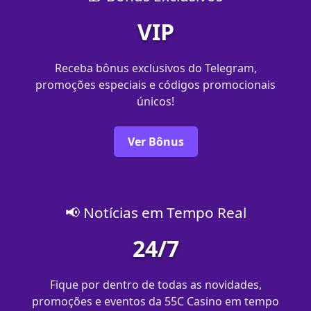
VIP
Receba bônus exclusivos do Telegram,
promoções especiais e códigos promocionais
únicos!
Ver Bônus
📢 Notícias em Tempo Real
24/7
Fique por dentro de todas as novidades,
promoções e eventos da 55C Casino em tempo