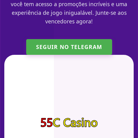
você tem acesso a promoções incríveis e uma
experiência de jogo inigualável. Junte-se aos
vencedores agora!
SEGUIR NO TELEGRAM