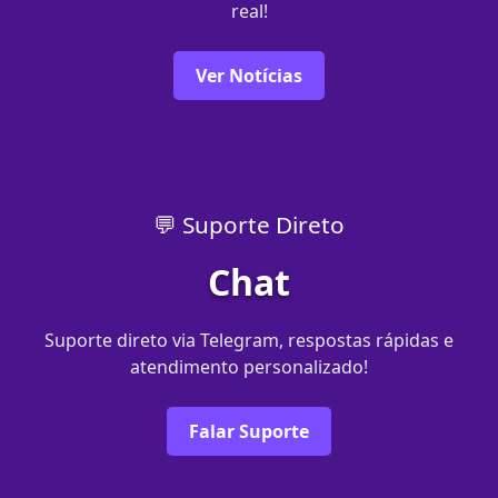
real!
Ver Notícias
💬 Suporte Direto
Chat
Suporte direto via Telegram, respostas rápidas e
atendimento personalizado!
Falar Suporte