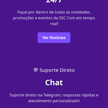
Fique por dentro de todas as novidades,
promoções e eventos da 55C Com em tempo
real!
Ver Notícias
💬 Suporte Direto
Chat
Suporte direto via Telegram, respostas rápidas e
atendimento personalizado!