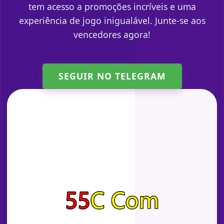
tem acesso a promoções incríveis e uma
experiência de jogo inigualável. Junte-se aos
vencedores agora!
SEGUIR NO TELEGRAM