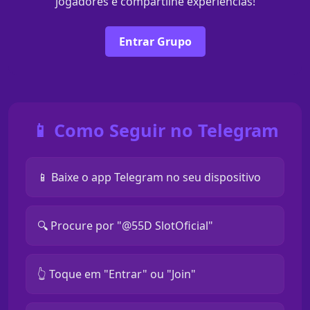
jogadores e compartilhe experiências!
Entrar Grupo
📱 Como Seguir no Telegram
📱 Baixe o app Telegram no seu dispositivo
🔍 Procure por "@55D SlotOficial"
👆 Toque em "Entrar" ou "Join"