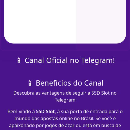
📱 Canal Oficial no Telegram!
📱 Benefícios do Canal
Descubra as vantagens de seguir a 55D Slot no
Telegram
Bem-vindo à
55D Slot
, a sua porta de entrada para o
mundo das apostas online no Brasil. Se você é
apaixonado por jogos de azar ou está em busca de