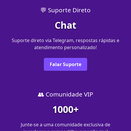
💬 Suporte Direto
Chat
Suporte direto via Telegram, respostas rápidas e
atendimento personalizado!
Falar Suporte
👥 Comunidade VIP
1000+
Junte-se a uma comunidade exclusiva de