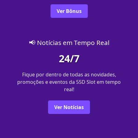
Ver Bônus
📢 Notícias em Tempo Real
24/7
Fique por dentro de todas as novidades,
promoções e eventos da 55D Slot em tempo
real!
Ver Notícias