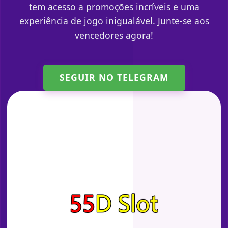
tem acesso a promoções incríveis e uma
experiência de jogo inigualável. Junte-se aos
vencedores agora!
SEGUIR NO TELEGRAM