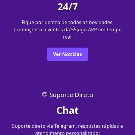
24/7
Fique por dentro de todas as novidades,
promoções e eventos da 55Jogo APP em tempo
real!
Ver Notícias
💬 Suporte Direto
Chat
Suporte direto via Telegram, respostas rápidas e
atendimento personalizado!