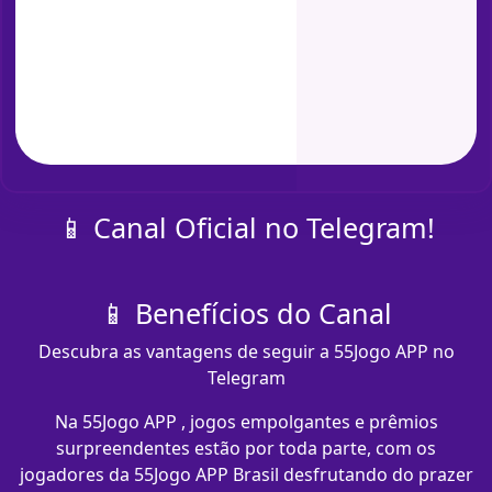
📱 Canal Oficial no Telegram!
📱 Benefícios do Canal
Descubra as vantagens de seguir a 55Jogo APP no
Telegram
Na 55Jogo APP , jogos empolgantes e prêmios
surpreendentes estão por toda parte, com os
jogadores da 55Jogo APP Brasil desfrutando do prazer