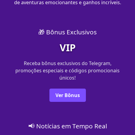
de aventuras emocionantes e ganhos incríveis.
🎁 Bônus Exclusivos
VIP
Receba bônus exclusivos do Telegram,
promoções especiais e códigos promocionais
únicos!
Ver Bônus
📢 Notícias em Tempo Real