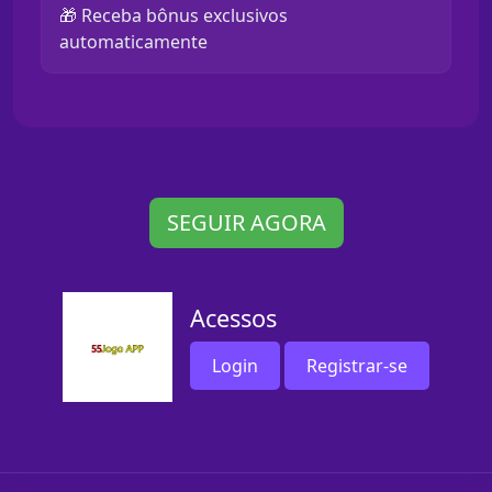
🎁 Receba bônus exclusivos
automaticamente
SEGUIR AGORA
Acessos
Login
Registrar-se