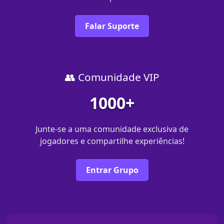
Falar Suporte
👥 Comunidade VIP
1000+
Junte-se a uma comunidade exclusiva de
jogadores e compartilhe experiências!
Entrar Grupo