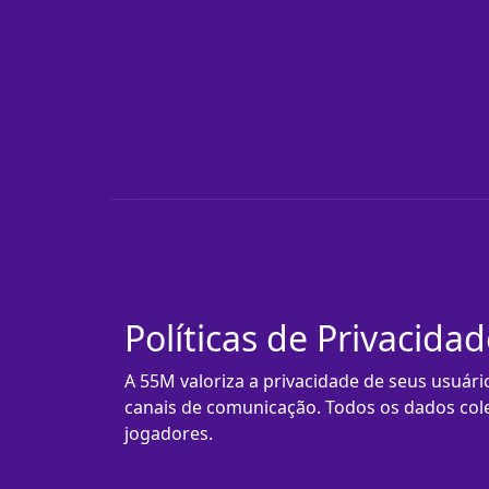
Políticas de Privacida
A 55M valoriza a privacidade de seus usuá
canais de comunicação. Todos os dados cole
jogadores.