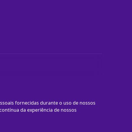
ssoais fornecidas durante o uso de nossos
 contínua da experiência de nossos