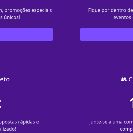
m, promoções especiais
Fique por dentro d
s únicos!
eventos 
reto
👥 
t
espostas rápidas e
Junte-se a uma com
lizado!
compa