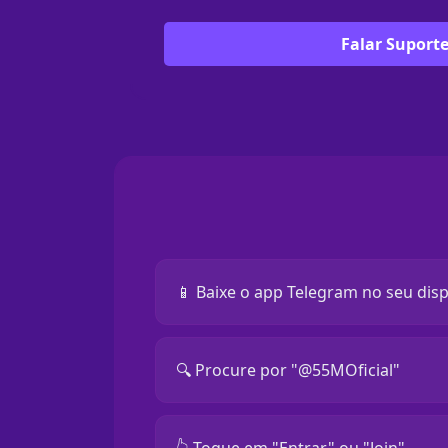
Falar Suport
📱 Baixe o app Telegram no seu disp
🔍 Procure por "@55MOficial"