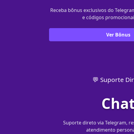
Receba bônus exclusivos do Telegra
e códigos promocionai
Ver Bônus
💬 Suporte Di
Cha
Suporte direto via Telegram, r
atendimento persona