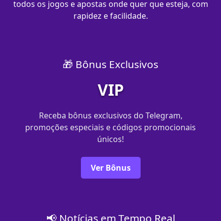
todos os jogos e apostas onde quer que esteja, com
rapidez e facilidade.
🎁 Bônus Exclusivos
VIP
Receba bônus exclusivos do Telegram,
promoções especiais e códigos promocionais
únicos!
Ver Bônus
📢 Notícias em Tempo Real