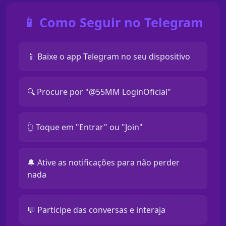
📱 Como Seguir no Telegram
📱 Baixe o app Telegram no seu dispositivo
🔍 Procure por "@55MM LoginOficial"
👆 Toque em "Entrar" ou "Join"
🔔 Ative as notificações para não perder
nada
💬 Participe das conversas e interaja