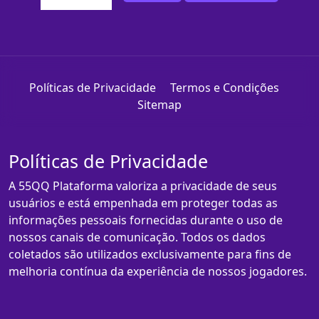
Políticas de Privacidade
Termos e Condições
Sitemap
Políticas de Privacidade
A 55QQ Plataforma valoriza a privacidade de seus
usuários e está empenhada em proteger todas as
informações pessoais fornecidas durante o uso de
nossos canais de comunicação. Todos os dados
coletados são utilizados exclusivamente para fins de
melhoria contínua da experiência de nossos jogadores.