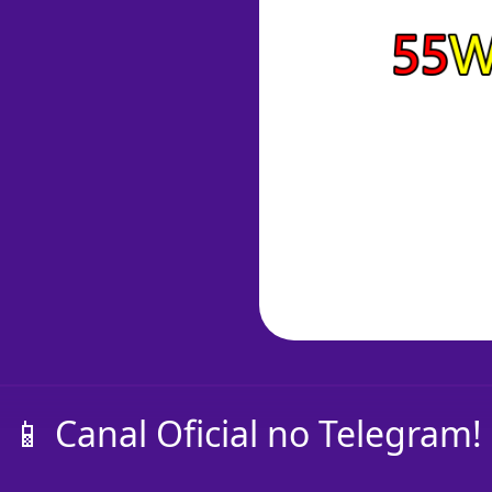
📱 Canal Oficial no Telegram!