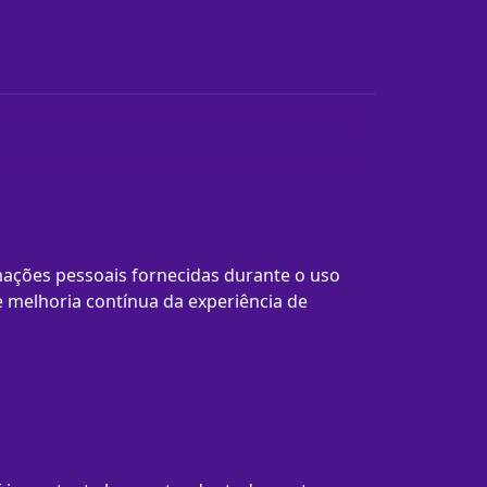
mações pessoais fornecidas durante o uso
e melhoria contínua da experiência de