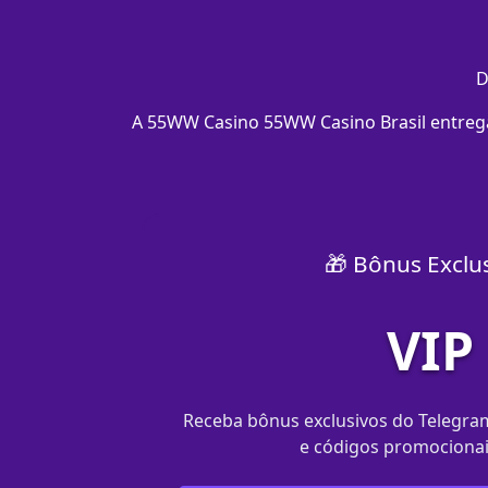
D
A 55WW Casino 55WW Casino Brasil entrega
🎁 Bônus Exclu
VIP
Receba bônus exclusivos do Telegra
e códigos promocionai