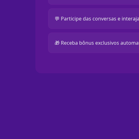
💬 Participe das conversas e interaj
🎁 Receba bônus exclusivos autom