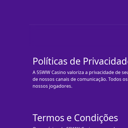
Políticas de Privacida
A 55WW Casino valoriza a privacidade de s
de nossos canais de comunicação. Todos os 
nossos jogadores.
Termos e Condições