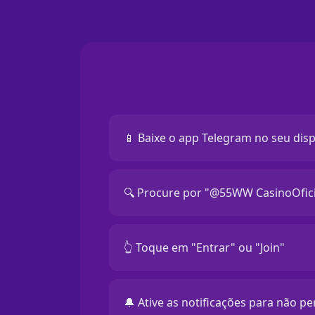
📱 Baixe o app Telegram no seu disp
🔍 Procure por "@55WW CasinoOfici
👆 Toque em "Entrar" ou "Join"
🔔 Ative as notificações para não p