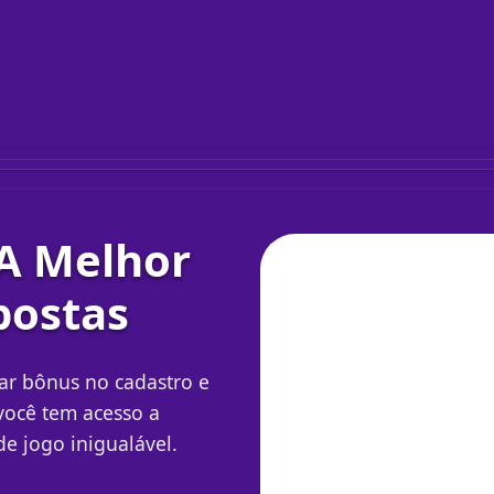
A Melhor
postas
ar bônus no cadastro e
você tem acesso a
e jogo inigualável.