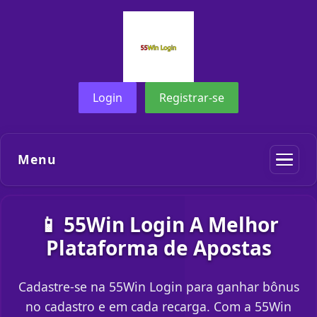
Login
Registrar-se
Menu
📱 55Win Login A Melhor
Plataforma de Apostas
Cadastre-se na 55Win Login para ganhar bônus
no cadastro e em cada recarga. Com a 55Win