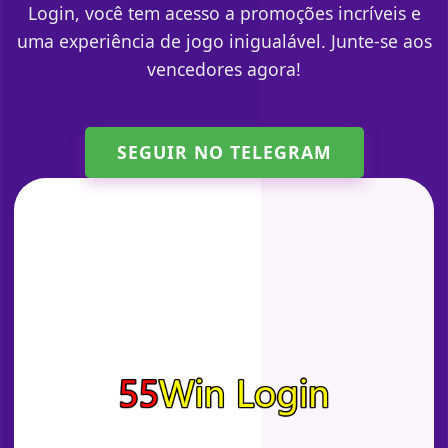
Login, você tem acesso a promoções incríveis e
uma experiência de jogo inigualável. Junte-se aos
vencedores agora!
SEGUIR NO TELEGRAM