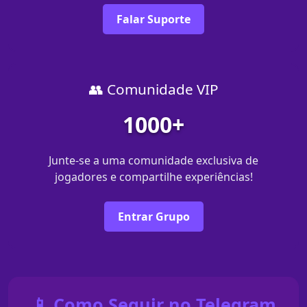
Falar Suporte
👥 Comunidade VIP
1000+
Junte-se a uma comunidade exclusiva de
jogadores e compartilhe experiências!
Entrar Grupo
📱 Como Seguir no Telegram