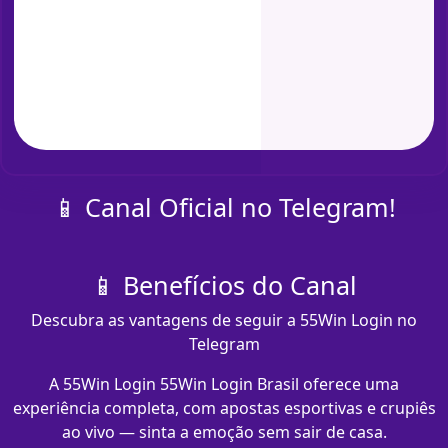
📱 Canal Oficial no Telegram!
📱 Benefícios do Canal
Descubra as vantagens de seguir a 55Win Login no
Telegram
A 55Win Login 55Win Login Brasil oferece uma
experiência completa, com apostas esportivas e crupiês
ao vivo — sinta a emoção sem sair de casa.