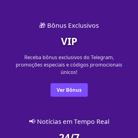
🎁 Bônus Exclusivos
VIP
Receba bônus exclusivos do Telegram,
promoções especiais e códigos promocionais
únicos!
Ver Bônus
📢 Notícias em Tempo Real
24/7