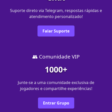
Suporte direto via Telegram, respostas rápidas e
atendimento personalizado!
Falar Suporte
👥 Comunidade VIP
1000+
Junte-se a uma comunidade exclusiva de
jogadores e compartilhe experiências!
Entrar Grupo