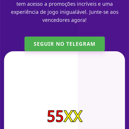
tem acesso a promoções incríveis e uma
experiência de jogo inigualável. Junte-se aos
vencedores agora!
SEGUIR NO TELEGRAM