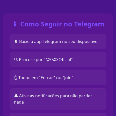
📱 Como Seguir no Telegram
📱 Baixe o app Telegram no seu dispositivo
🔍 Procure por "@55XXOficial"
👆 Toque em "Entrar" ou "Join"
🔔 Ative as notificações para não perder
nada