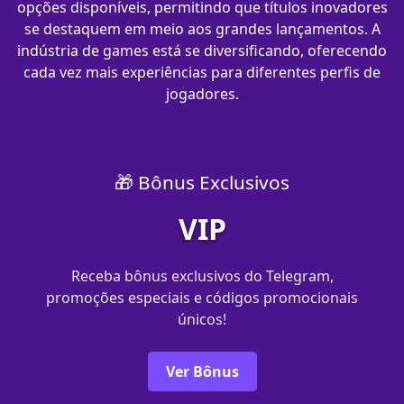
opções disponíveis, permitindo que títulos inovadores
se destaquem em meio aos grandes lançamentos. A
indústria de games está se diversificando, oferecendo
cada vez mais experiências para diferentes perfis de
jogadores.
🎁 Bônus Exclusivos
VIP
Receba bônus exclusivos do Telegram,
promoções especiais e códigos promocionais
únicos!
Ver Bônus