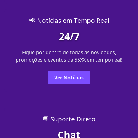
📢 Notícias em Tempo Real
24/7
Fique por dentro de todas as novidades,
promoções e eventos da 55XX em tempo real!
Ver Notícias
💬 Suporte Direto
Chat