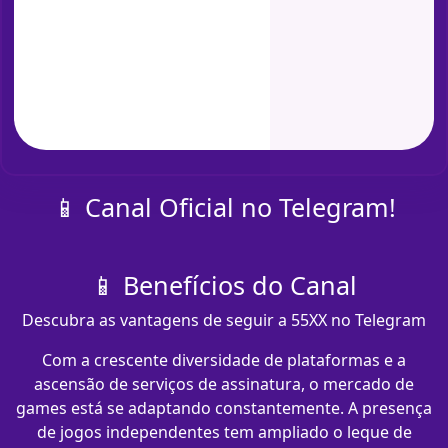
📱 Canal Oficial no Telegram!
📱 Benefícios do Canal
Descubra as vantagens de seguir a 55XX no Telegram
Com a crescente diversidade de plataformas e a
ascensão de serviços de assinatura, o mercado de
games está se adaptando constantemente. A presença
de jogos independentes tem ampliado o leque de