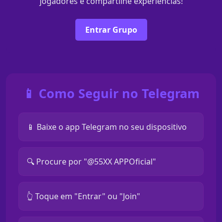
jogadores e compartilhe experiências!
Entrar Grupo
📱 Como Seguir no Telegram
📱 Baixe o app Telegram no seu dispositivo
🔍 Procure por "@55XX APPOficial"
👆 Toque em "Entrar" ou "Join"