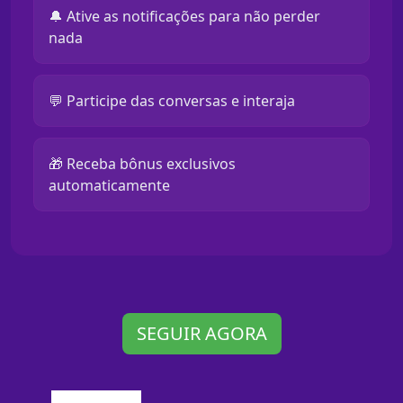
🔔 Ative as notificações para não perder
nada
💬 Participe das conversas e interaja
🎁 Receba bônus exclusivos
automaticamente
SEGUIR AGORA