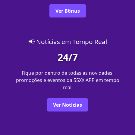
Ver Bônus
📢 Notícias em Tempo Real
24/7
Fique por dentro de todas as novidades,
promoções e eventos da 55XX APP em tempo
real!
Ver Notícias