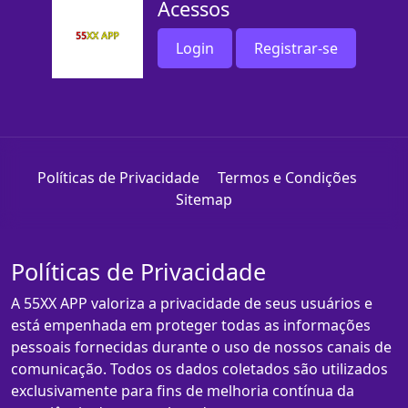
Acessos
Login
Registrar-se
Políticas de Privacidade
Termos e Condições
Sitemap
Políticas de Privacidade
A 55XX APP valoriza a privacidade de seus usuários e
está empenhada em proteger todas as informações
pessoais fornecidas durante o uso de nossos canais de
comunicação. Todos os dados coletados são utilizados
exclusivamente para fins de melhoria contínua da