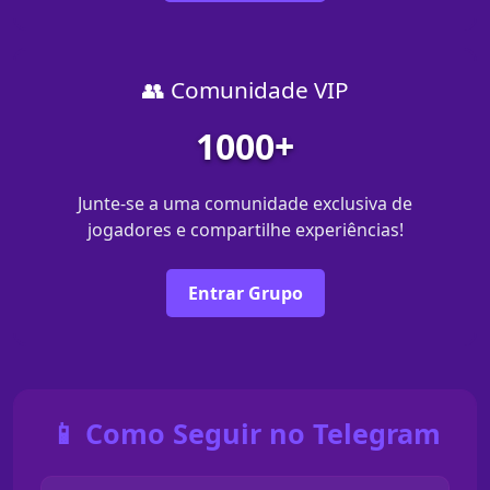
👥 Comunidade VIP
1000+
Junte-se a uma comunidade exclusiva de
jogadores e compartilhe experiências!
Entrar Grupo
📱 Como Seguir no Telegram