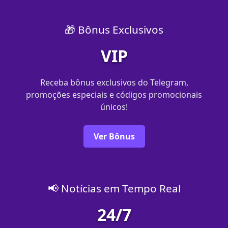
🎁 Bônus Exclusivos
VIP
Receba bônus exclusivos do Telegram,
promoções especiais e códigos promocionais
únicos!
Ver Bônus
📢 Notícias em Tempo Real
24/7