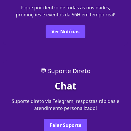
Fique por dentro de todas as novidades,
promoções e eventos da 56H em tempo real!
Ver Notícias
💬 Suporte Direto
Chat
Suporte direto via Telegram, respostas rápidas e
atendimento personalizado!
Falar Suporte