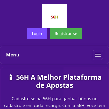
Login
Registrar-se
Menu
📱 56H A Melhor Plataforma
de Apostas
Cadastre-se na 56H para ganhar bônus no
cadastro e em cada recarga. Com a 56H, você tem