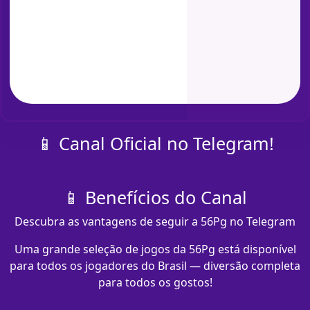
📱 Canal Oficial no Telegram!
📱 Benefícios do Canal
Descubra as vantagens de seguir a 56Pg no Telegram
Uma grande seleção de jogos da 56Pg está disponível
para todos os jogadores do Brasil — diversão completa
para todos os gostos!