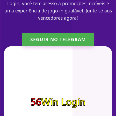
Login, você tem acesso a promoções incríveis e
uma experiência de jogo inigualável. Junte-se aos
vencedores agora!
SEGUIR NO TELEGRAM