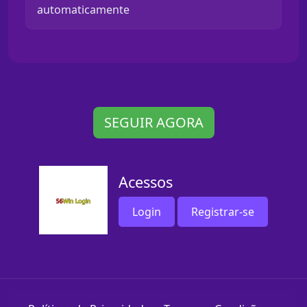
automaticamente
SEGUIR AGORA
Acessos
Login
Registrar-se