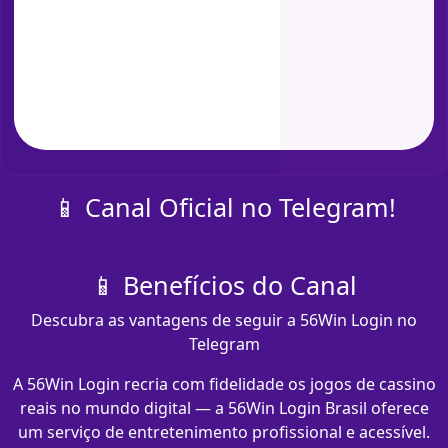
📱 Canal Oficial no Telegram!
📱 Benefícios do Canal
Descubra as vantagens de seguir a 56Win Login no
Telegram
A 56Win Login recria com fidelidade os jogos de cassino
reais no mundo digital — a 56Win Login Brasil oferece
um serviço de entretenimento profissional e acessível.