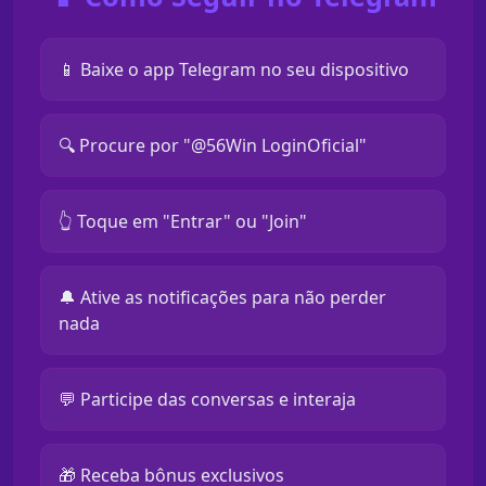
📱 Baixe o app Telegram no seu dispositivo
🔍 Procure por "@56Win LoginOficial"
👆 Toque em "Entrar" ou "Join"
🔔 Ative as notificações para não perder
nada
💬 Participe das conversas e interaja
🎁 Receba bônus exclusivos