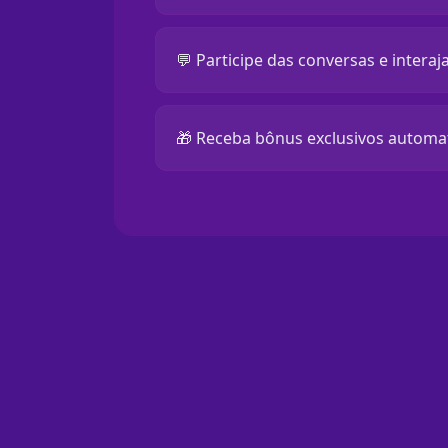
💬 Participe das conversas e interaj
🎁 Receba bônus exclusivos autom