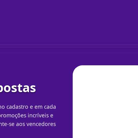
postas
no cadastro e em cada
promoções incríveis e
unte-se aos vencedores