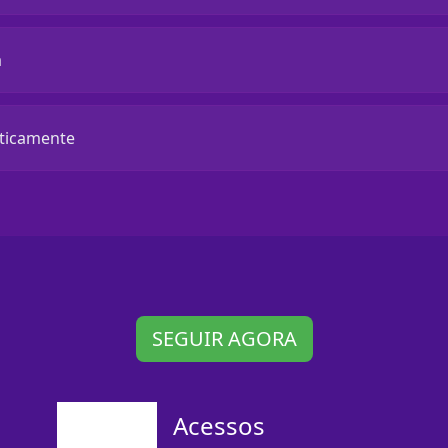
a
aticamente
SEGUIR AGORA
Acessos