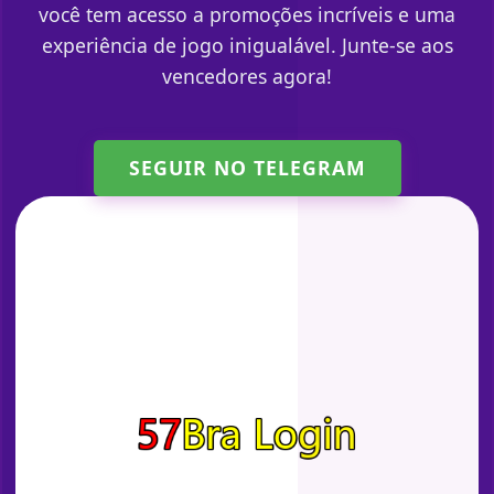
você tem acesso a promoções incríveis e uma
experiência de jogo inigualável. Junte-se aos
vencedores agora!
SEGUIR NO TELEGRAM