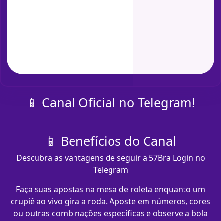
📱 Canal Oficial no Telegram!
📱 Benefícios do Canal
Descubra as vantagens de seguir a 57Bra Login no
Telegram
Faça suas apostas na mesa de roleta enquanto um
crupiê ao vivo gira a roda. Aposte em números, cores
ou outras combinações específicas e observe a bola