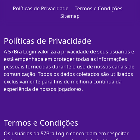
Políticas de Privacidade
Termos e Condições
Sitemap
Políticas de Privacidade
A 57Bra Login valoriza a privacidade de seus usuários e
está empenhada em proteger todas as informações
pessoais fornecidas durante o uso de nossos canais de
comunicação. Todos os dados coletados são utilizados
exclusivamente para fins de melhoria contínua da
experiência de nossos jogadores.
Termos e Condições
Os usuários da 57Bra Login concordam em respeitar