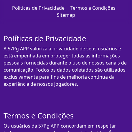
Políticas de Privacidade
Termos e Condições
Sitemap
Políticas de Privacidade
A 57Pg APP valoriza a privacidade de seus usuários e
está empenhada em proteger todas as informações
pessoais fornecidas durante o uso de nossos canais de
comunicação. Todos os dados coletados são utilizados
exclusivamente para fins de melhoria contínua da
experiência de nossos jogadores.
Termos e Condições
Os usuários da 57Pg APP concordam em respeitar