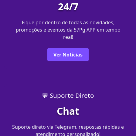
24/7
Fique por dentro de todas as novidades,
promoções e eventos da 57Pg APP em tempo
real!
Ver Notícias
💬 Suporte Direto
Chat
Suporte direto via Telegram, respostas rápidas e
atendimento personalizado!