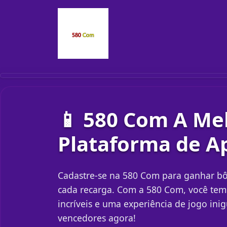
📱 580 Com A Me
Plataforma de A
Cadastre-se na 580 Com para ganhar b
cada recarga. Com a 580 Com, você te
incríveis e uma experiência de jogo inig
vencedores agora!