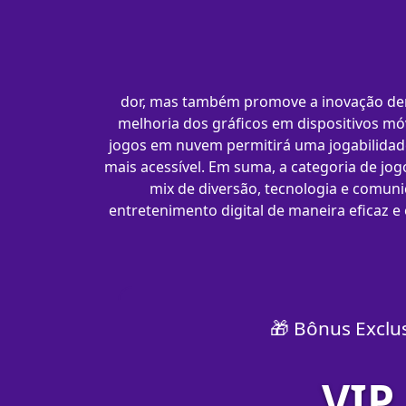
dor, mas também promove a inovação dent
melhoria dos gráficos em dispositivos mó
jogos em nuvem permitirá uma jogabilidade
mais acessível. Em suma, a categoria de jo
mix de diversão, tecnologia e comu
entretenimento digital de maneira eficaz e
🎁 Bônus Exclu
VIP