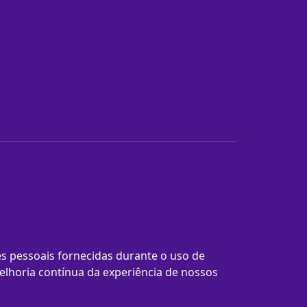
s pessoais fornecidas durante o uso de
elhoria contínua da experiência de nossos