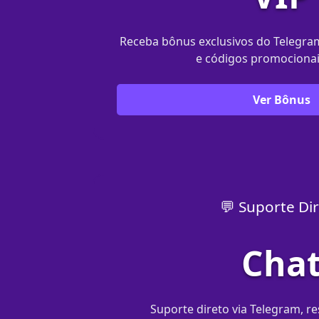
Receba bônus exclusivos do Telegra
e códigos promocionai
Ver Bônus
💬 Suporte Di
Cha
Suporte direto via Telegram, r