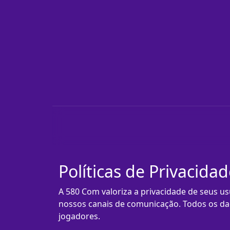
Políticas de Privacida
A 580 Com valoriza a privacidade de seus u
nossos canais de comunicação. Todos os dad
jogadores.