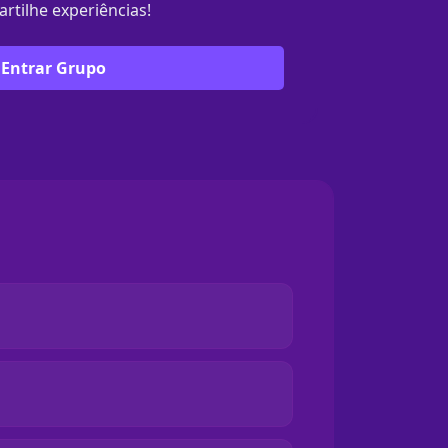
rtilhe experiências!
Entrar Grupo