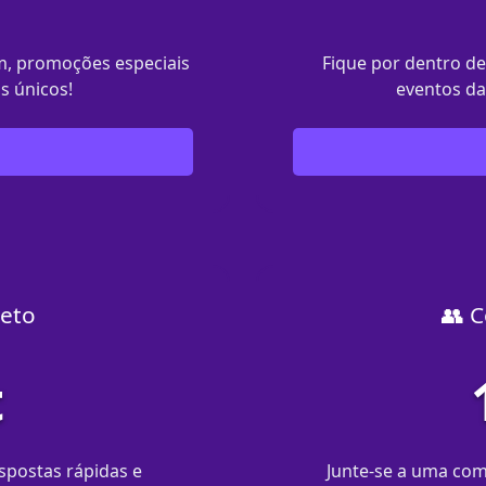
m, promoções especiais
Fique por dentro d
s únicos!
eventos da
reto
👥 
t
espostas rápidas e
Junte-se a uma com