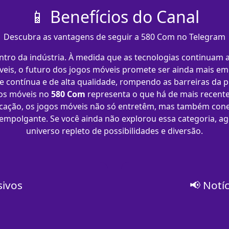
📱 Benefícios do Canal
Descubra as vantagens de seguir a 580 Com no Telegram
ro da indústria. À medida que as tecnologias continuam a
veis, o futuro dos jogos móveis promete ser ainda mais e
 contínua e de alta qualidade, rompendo as barreiras da p
gos móveis no
580 Com
representa o que há de mais recente
nicação, os jogos móveis não só entretêm, mas também con
 empolgante. Se você ainda não explorou essa categoria, a
universo repleto de possibilidades e diversão.
sivos
📢 Notí