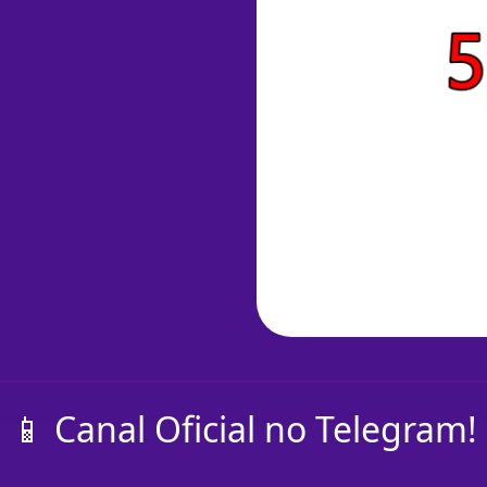
📱 Canal Oficial no Telegram!