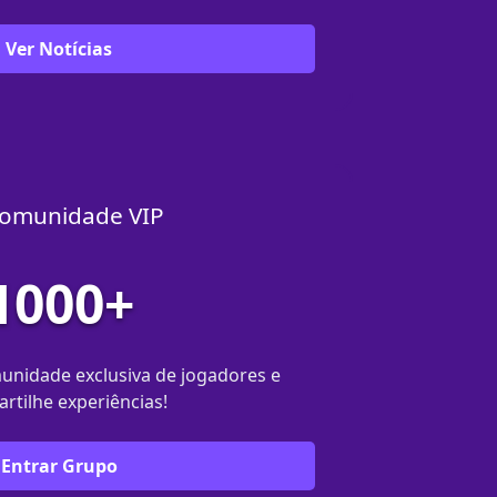
Ver Notícias
Comunidade VIP
1000+
unidade exclusiva de jogadores e
rtilhe experiências!
Entrar Grupo