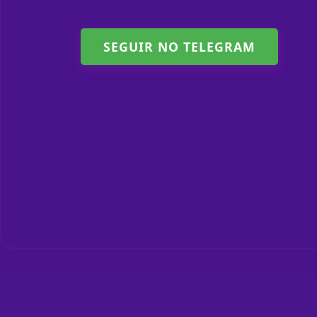
SEGUIR NO TELEGRAM