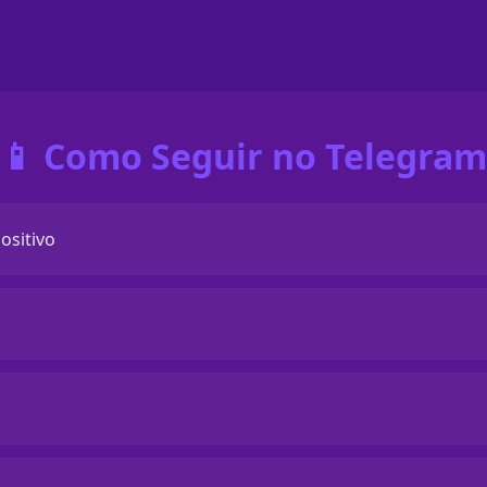
📱 Como Seguir no Telegram
ositivo