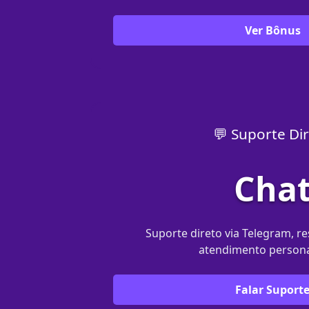
Ver Bônus
💬 Suporte Di
Cha
Suporte direto via Telegram, r
atendimento persona
Falar Suport