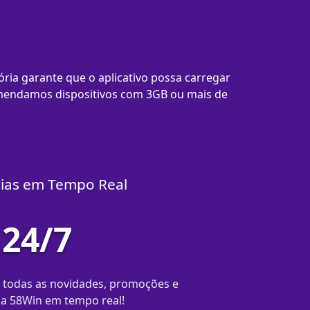
ia garante que o aplicativo possa carregar
comendamos dispositivos com 3GB ou mais de
cias em Tempo Real
24/7
e todas as novidades, promoções e
a 58Win em tempo real!