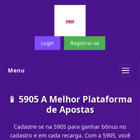
Login
Registrar-se
Menu
📱 5905 A Melhor Plataforma
de Apostas
Cadastre-se na 5905 para ganhar bônus no
cadastro e em cada recarga. Com a 5905, você