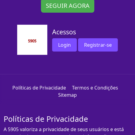
SEGUIR AGORA
Acessos
Login
Registrar-se
Políticas de Privacidade
Termos e Condições
Sitemap
Políticas de Privacidade
A 5905 valoriza a privacidade de seus usuários e está