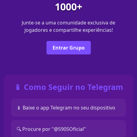
1000+
Junte-se a uma comunidade exclusiva de
jogadores e compartilhe experiências!
Entrar Grupo
📱 Como Seguir no Telegram
📱 Baixe o app Telegram no seu dispositivo
🔍 Procure por "@5905Oficial"