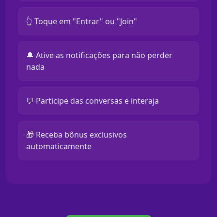
👆 Toque em "Entrar" ou "Join"
🔔 Ative as notificações para não perder
nada
💬 Participe das conversas e interaja
🎁 Receba bônus exclusivos
automaticamente