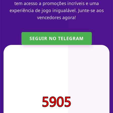
tem acesso a promoções incríveis e uma
experiência de jogo inigualável. Junte-se aos
vencedores agora!
SEGUIR NO TELEGRAM