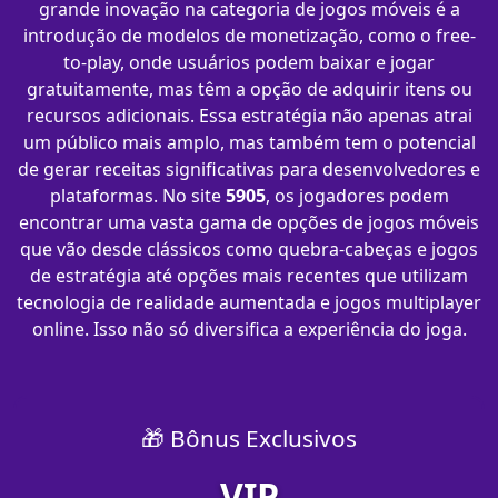
grande inovação na categoria de jogos móveis é a
introdução de modelos de monetização, como o free-
to-play, onde usuários podem baixar e jogar
gratuitamente, mas têm a opção de adquirir itens ou
recursos adicionais. Essa estratégia não apenas atrai
um público mais amplo, mas também tem o potencial
de gerar receitas significativas para desenvolvedores e
plataformas. No site
5905
, os jogadores podem
encontrar uma vasta gama de opções de jogos móveis
que vão desde clássicos como quebra-cabeças e jogos
de estratégia até opções mais recentes que utilizam
tecnologia de realidade aumentada e jogos multiplayer
online. Isso não só diversifica a experiência do joga.
🎁 Bônus Exclusivos
VIP