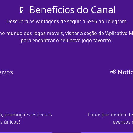
📱 Benefícios do Canal
Descubra as vantagens de seguir a 5956 no Telegram
o mundo dos jogos móveis, visitar a seção de 'Aplicativo M
para encontrar o seu novo jogo favorito.
sivos
📢 Notí
m, promoções especiais
Fique por dentro d
s únicos!
eventos 