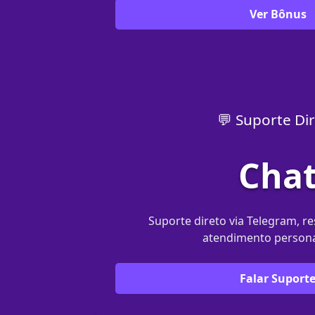
Ver Bônus
💬 Suporte Di
Cha
Suporte direto via Telegram, r
atendimento persona
Falar Suport