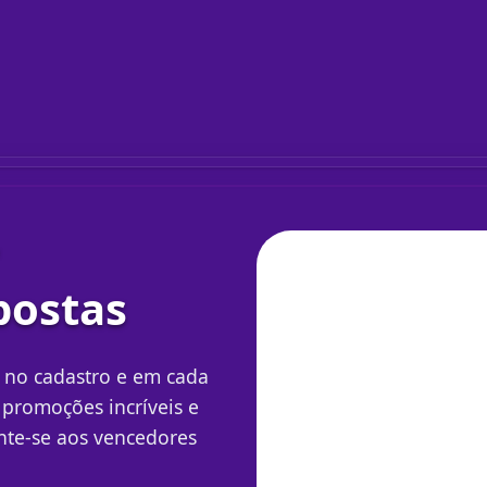
postas
 no cadastro e em cada
 promoções incríveis e
unte-se aos vencedores