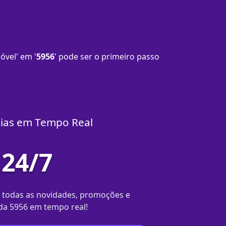
óvel' em '
5956
' pode ser o primeiro passo
cias em Tempo Real
24/7
e todas as novidades, promoções e
da 5956 em tempo real!