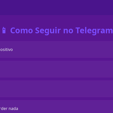
📱 Como Seguir no Telegram
ositivo
erder nada