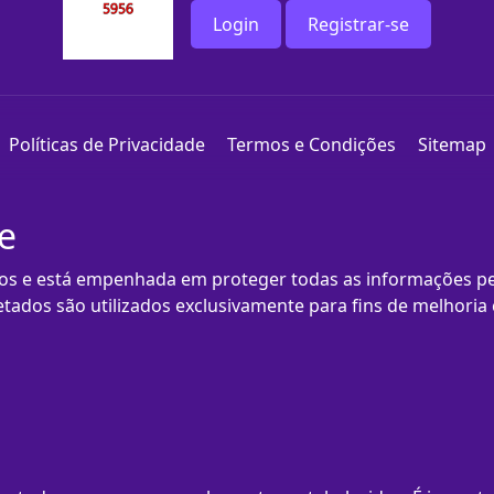
Login
Registrar-se
Políticas de Privacidade
Termos e Condições
Sitemap
de
rios e está empenhada em proteger todas as informações p
tados são utilizados exclusivamente para fins de melhoria