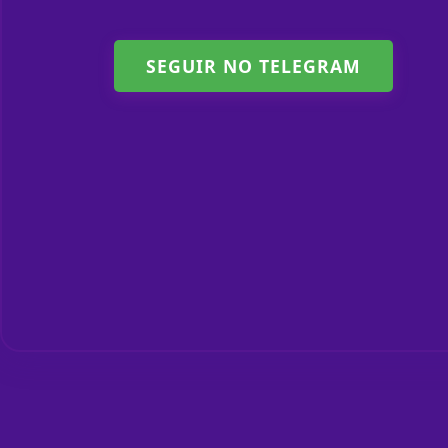
SEGUIR NO TELEGRAM