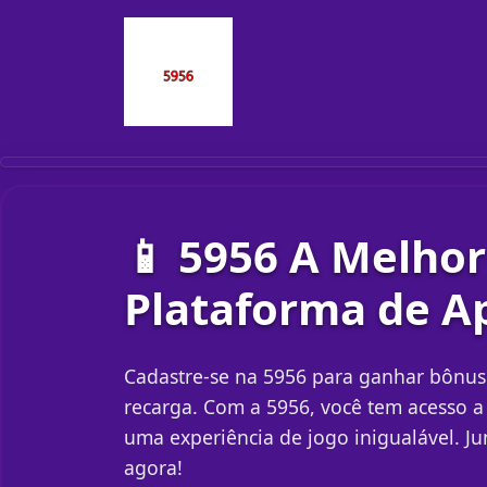
📱 5956 A Melhor
Plataforma de A
Cadastre-se na 5956 para ganhar bônus
recarga. Com a 5956, você tem acesso a
uma experiência de jogo inigualável. J
agora!