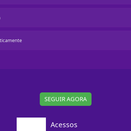
a
aticamente
SEGUIR AGORA
Acessos