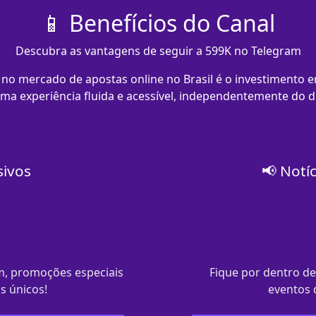
📱 Benefícios do Canal
Descubra as vantagens de seguir a 599K no Telegram
no mercado de apostas online no Brasil é o investimento e
ma experiência fluida e acessível, independentemente do dis
sivos
📢 Notí
m, promoções especiais
Fique por dentro d
s únicos!
eventos 