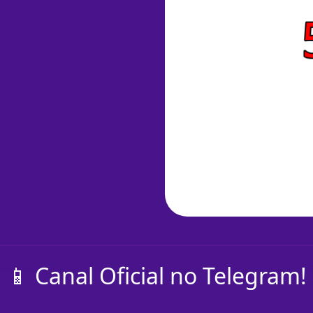
📱 Canal Oficial no Telegram!