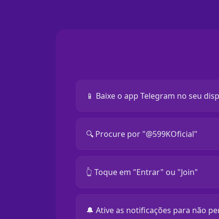
📱 Baixe o app Telegram no seu disp
🔍 Procure por "@599KOficial"
👆 Toque em "Entrar" ou "Join"
🔔 Ative as notificações para não p