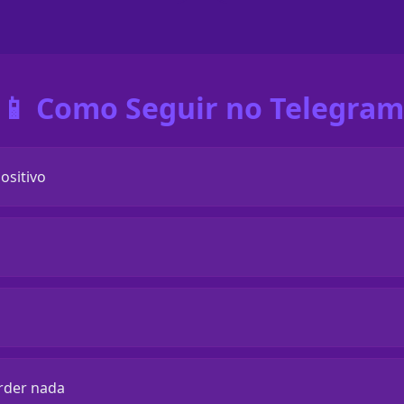
📱 Como Seguir no Telegram
ositivo
erder nada