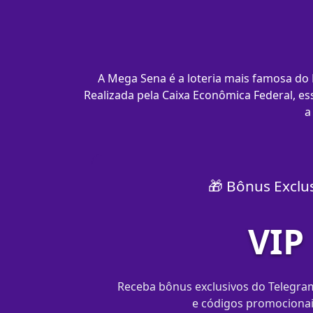
A Mega Sena é a loteria mais famosa do 
Realizada pela Caixa Econômica Federal, e
a
🎁 Bônus Exclu
VIP
Receba bônus exclusivos do Telegra
e códigos promocionai