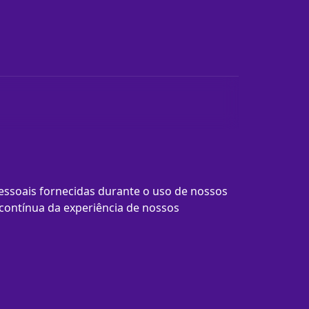
essoais fornecidas durante o uso de nossos
 contínua da experiência de nossos