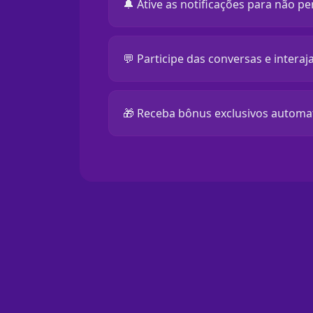
🔔 Ative as notificações para não p
💬 Participe das conversas e interaj
🎁 Receba bônus exclusivos autom