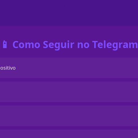
📱 Como Seguir no Telegram
ositivo