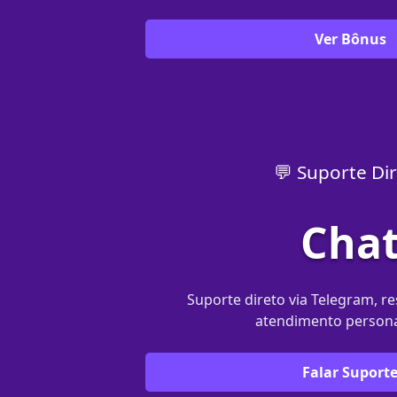
Ver Bônus
💬 Suporte Di
Cha
Suporte direto via Telegram, r
atendimento persona
Falar Suport