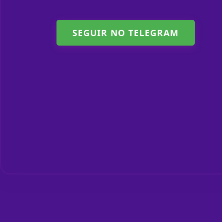
SEGUIR NO TELEGRAM