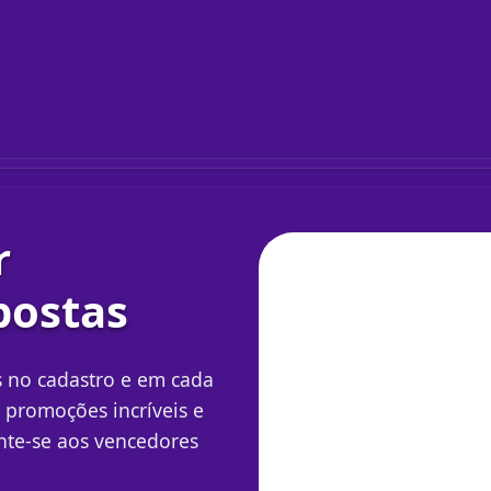
r
postas
s no cadastro e em cada
 promoções incríveis e
unte-se aos vencedores