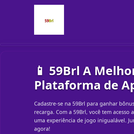
📱 59Brl A Melho
Plataforma de A
Cadastre-se na 59Brl para ganhar bônu
recarga. Com a 59Brl, você tem acesso a
uma experiência de jogo inigualável. J
agora!