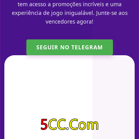
tem acesso a promoções incríveis e uma
experiência de jogo inigualável. Junte-se aos
vencedores agora!
SEGUIR NO TELEGRAM