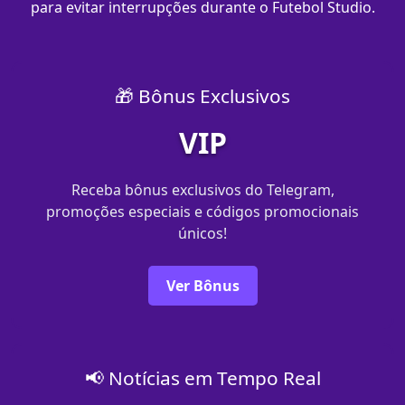
para evitar interrupções durante o Futebol Studio.
🎁 Bônus Exclusivos
VIP
Receba bônus exclusivos do Telegram,
promoções especiais e códigos promocionais
únicos!
Ver Bônus
📢 Notícias em Tempo Real