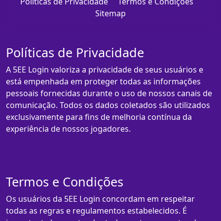
Políticas de Privacidade
Termos e Condições
Sitemap
Políticas de Privacidade
A 5EE Login valoriza a privacidade de seus usuários e
está empenhada em proteger todas as informações
pessoais fornecidas durante o uso de nossos canais de
comunicação. Todos os dados coletados são utilizados
exclusivamente para fins de melhoria contínua da
experiência de nossos jogadores.
Termos e Condições
Os usuários da 5EE Login concordam em respeitar
todas as regras e regulamentos estabelecidos. É