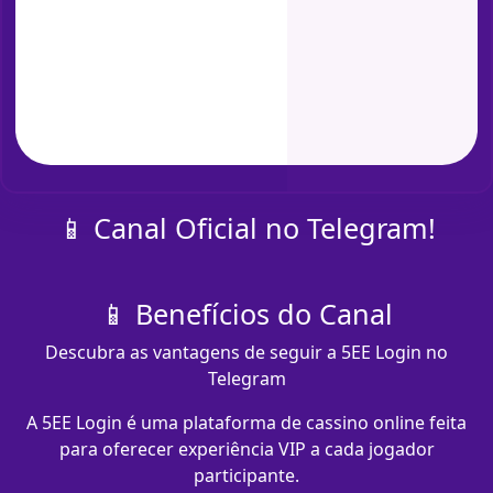
📱 Canal Oficial no Telegram!
📱 Benefícios do Canal
Descubra as vantagens de seguir a 5EE Login no
Telegram
A 5EE Login é uma plataforma de cassino online feita
para oferecer experiência VIP a cada jogador
participante.