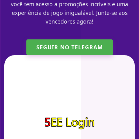
você tem acesso a promoções incríveis e uma
experiência de jogo inigualável. Junte-se aos
vencedores agora!
SEGUIR NO TELEGRAM